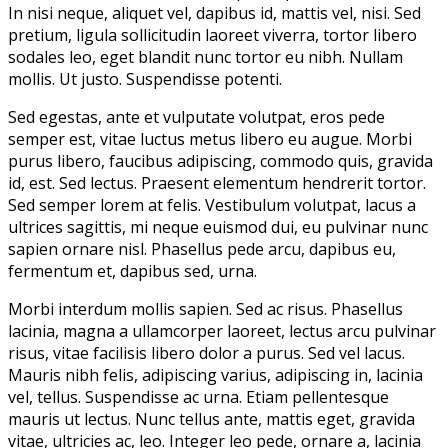
In nisi neque, aliquet vel, dapibus id, mattis vel, nisi. Sed
pretium, ligula sollicitudin laoreet viverra, tortor libero
sodales leo, eget blandit nunc tortor eu nibh. Nullam
mollis. Ut justo. Suspendisse potenti.
Sed egestas, ante et vulputate volutpat, eros pede
semper est, vitae luctus metus libero eu augue. Morbi
purus libero, faucibus adipiscing, commodo quis, gravida
id, est. Sed lectus. Praesent elementum hendrerit tortor.
Sed semper lorem at felis. Vestibulum volutpat, lacus a
ultrices sagittis, mi neque euismod dui, eu pulvinar nunc
sapien ornare nisl. Phasellus pede arcu, dapibus eu,
fermentum et, dapibus sed, urna.
Morbi interdum mollis sapien. Sed ac risus. Phasellus
lacinia, magna a ullamcorper laoreet, lectus arcu pulvinar
risus, vitae facilisis libero dolor a purus. Sed vel lacus.
Mauris nibh felis, adipiscing varius, adipiscing in, lacinia
vel, tellus. Suspendisse ac urna. Etiam pellentesque
mauris ut lectus. Nunc tellus ante, mattis eget, gravida
vitae, ultricies ac, leo. Integer leo pede, ornare a, lacinia